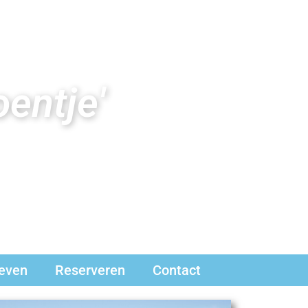
entje'
ieven
Reserveren
Contact