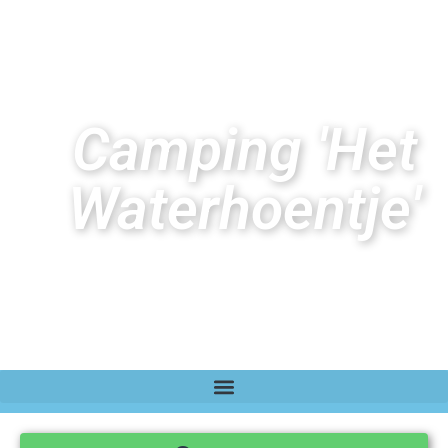
Camping 'Het
Waterhoentje'