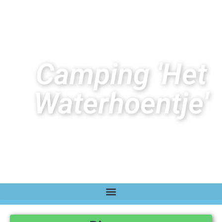
Camping 'Het
Waterhoentje'